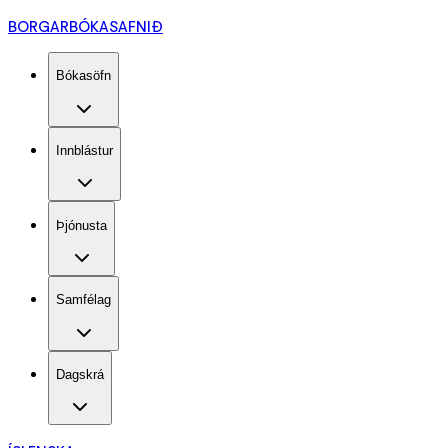
BORGARBÓKASAFNIÐ
Bókasöfn
Innblástur
Þjónusta
Samfélag
Dagskrá