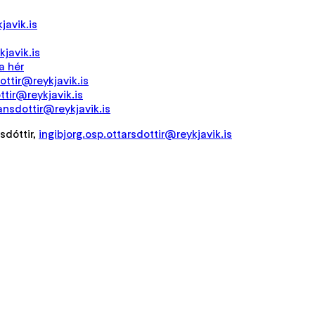
javik.is
kjavik.is
a hér
ottir@reykjavik.is
ttir@reykjavik.is
ansdottir@reykjavik.is
sdóttir,
ingibjorg.osp.ottarsdottir@reykjavik.is