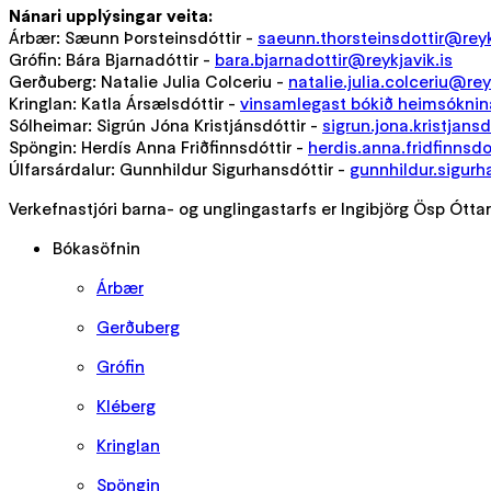
Nánari upplýsingar veita:
Árbær: Sæunn Þorsteinsdóttir -
saeunn.thorsteinsdottir@reyk
Grófin: Bára Bjarnadóttir -
bara.bjarnadottir@reykjavik.is
Gerðuberg: Natalie Julia Colceriu -
natalie.julia.colceriu@rey
Kringlan: Katla Ársælsdóttir -
vinsamlegast bókið heimsóknin
Sólheimar: Sigrún Jóna Kristjánsdóttir -
sigrun.jona.kristjansd
Spöngin: Herdís Anna Friðfinnsdóttir -
herdis.anna.fridfinnsdo
Úlfarsárdalur: Gunnhildur Sigurhansdóttir -
gunnhildur.sigurh
Verkefnastjóri barna- og unglingastarfs er Ingibjörg Ösp Óttar
Bókasöfnin
Árbær
Gerðuberg
Grófin
Kléberg
Kringlan
Spöngin