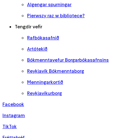
Algengar spurningar
Pierwszy raz w bibliotece?
Tengdir vefir
Rafbókasafnið
Artótekið
Bókmenntavefur Borgarbókasafnsins
Reykjavík Bókmenntaborg
Menningarkortið
Reykjavíkurborg
Facebook
Instagram
TikTok
Fréttabréf