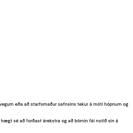
 vegum eða að starfsmaður safnsins tekur á móti hópnum og
hægt sé að forðast árekstra og að börnin fái notið sín á