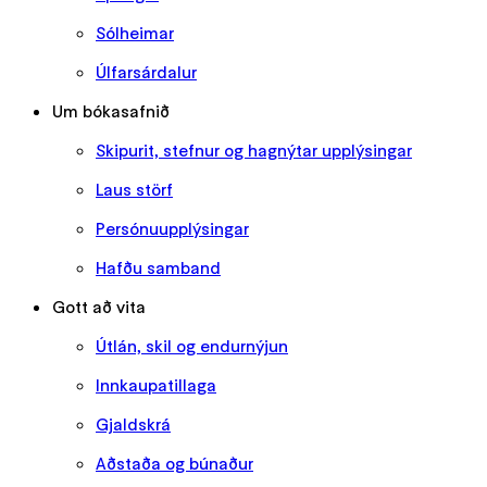
Sólheimar
Úlfarsárdalur
Um bókasafnið
Skipurit, stefnur og hagnýtar upplýsingar
Laus störf
Persónuupplýsingar
Hafðu samband
Gott að vita
Útlán, skil og endurnýjun
Innkaupatillaga
Gjaldskrá
Aðstaða og búnaður