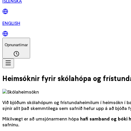
ÍSLENSKA
ENGLISH
Opnunartímar
Heimsóknir fyrir skólahópa og frístund
Við bjóðum skólahópum og frístundaheimilum í heimsókn í ba
sýnir allt það skemmtilega sem safnið hefur upp á að bjóða fyr
Mikilvægt er að umsjónarmenn hópa
hafi samband og bóki 
safninu.