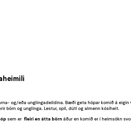
aheimili
rna- og/eða unglingadeildina. Bæði geta hópar komið á eigin
ir börn og unglinga. Lestur, spil, dútl og almenn kósíheit.
hóp
sem er
fleiri en átta börn
áður en komið er í heimsókn svo 