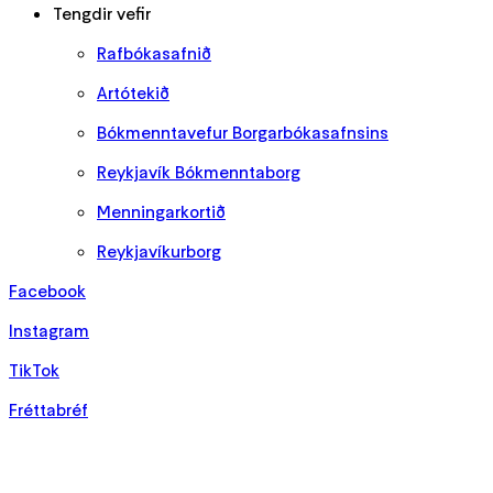
Tengdir vefir
Rafbókasafnið
Artótekið
Bókmenntavefur Borgarbókasafnsins
Reykjavík Bókmenntaborg
Menningarkortið
Reykjavíkurborg
Facebook
Instagram
TikTok
Fréttabréf