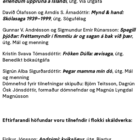
erlendum uppruna á Íslandi
, útg. Vía útgáfa
Davíð Ólafsson og Arndís S. Árnadóttir:
Mynd & hand:
Skólasaga 1939–1999
, útg. Sögufélag
Gunnar V. Andrésson og Sigmundur Ernir Rúnarsson:
Spegill
þjóðar: Fréttamyndir í fimmtíu ár og sagan á bak við þær
,
útg. Mál og menning
Kristín Svava Tómasdóttir:
Fröken Dúlla: ævisaga
, útg.
Benedikt bókaútgáfa
Sigrún Alba Sigurðardóttir:
Þegar mamma mín dó
, útg. Mál
og menning
Dómnefnd fyrir tilnefningar skipuðu: Björn Teitsson, Dagrún
Ósk Jónsdóttir, formaður dómnefndar og Magnús Lyngdal
Magnússon
Eftirfarandi höfundar voru tilnefndir í flokki skáldverka:
Eiríkur Jónsson:
Andrými: kviksögur
, útg. Bjartur