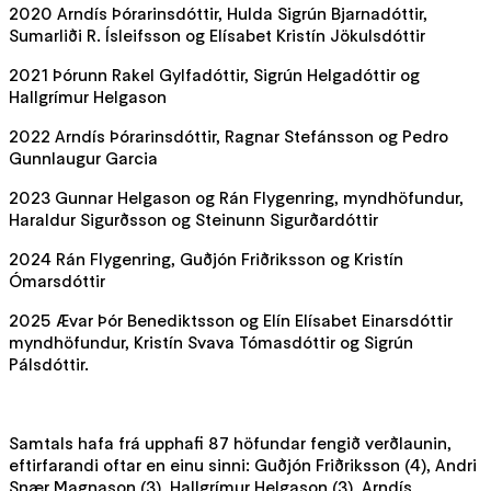
2020 Arndís Þórarinsdóttir, Hulda Sigrún Bjarnadóttir,
Sumarliði R. Ísleifsson og Elísabet Kristín Jökulsdóttir
2021 Þórunn Rakel Gylfadóttir, Sigrún Helgadóttir og
Hallgrímur Helgason
2022 Arndís Þórarinsdóttir, Ragnar Stefánsson og Pedro
Gunnlaugur Garcia
2023 Gunnar Helgason og Rán Flygenring, myndhöfundur,
Haraldur Sigurðsson og Steinunn Sigurðardóttir
2024 Rán Flygenring, Guðjón Friðriksson og Kristín
Ómarsdóttir
2025 Ævar Þór Benediktsson og Elín Elísabet Einarsdóttir
myndhöfundur, Kristín Svava Tómasdóttir og Sigrún
Pálsdóttir.
Samtals hafa frá upphafi 87 höfundar fengið verðlaunin,
eftirfarandi oftar en einu sinni: Guðjón Friðriksson (4), Andri
Snær Magnason (3), Hallgrímur Helgason (3), Arndís