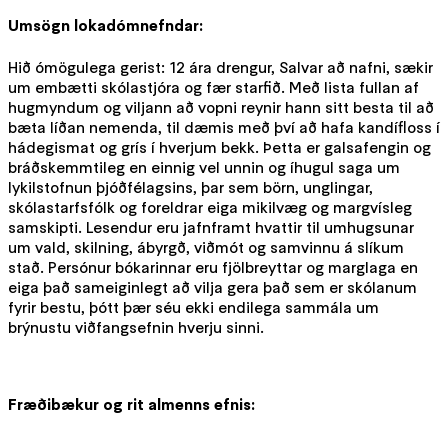
Umsögn lokadómnefndar:
Hið ómögulega gerist: 12 ára drengur, Salvar að nafni, sækir
um embætti skólastjóra og fær starfið. Með lista fullan af
hugmyndum og viljann að vopni reynir hann sitt besta til að
bæta líðan nemenda, til dæmis með því að hafa kandífloss í
hádegismat og grís í hverjum bekk. Þetta er galsafengin og
bráðskemmtileg en einnig vel unnin og íhugul saga um
lykilstofnun þjóðfélagsins, þar sem börn, unglingar,
skólastarfsfólk og foreldrar eiga mikilvæg og margvísleg
samskipti. Lesendur eru jafnframt hvattir til umhugsunar
um vald, skilning, ábyrgð, viðmót og samvinnu á slíkum
stað. Persónur bókarinnar eru fjölbreyttar og marglaga en
eiga það sameiginlegt að vilja gera það sem er skólanum
fyrir bestu, þótt þær séu ekki endilega sammála um
brýnustu viðfangsefnin hverju sinni.
Fræðibækur og rit almenns efnis: