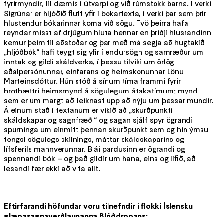
fyrirmyndir, til dæmis í útvarpi og við rúmstokk barna. Í verki
Sigrúnar er hljóðið flutt yfir í bókartexta, í verki þar sem þrír
hlustendur bókarinnar koma við sögu. Tvö þeirra hafa
reyndar misst af drjúgum hluta hennar en þriðji hlustandinn
kemur þeim til aðstoðar og þar með má segja að hugtakið
„hljóðbók“ hafi teygt sig yfir í endursögn og samræður um
inntak og gildi skáldverka, í þessu tilviki um örlög
aðalpersónunnar, einfarans og heimskonunnar Lönu
Marteinsdóttur. Hún stóð á sínum tíma frammi fyrir
brothættri heimsmynd á sögulegum átakatímum; mynd
sem er um margt að teiknast upp að nýju um þessar mundir.
Á einum stað í textanum er vikið að „skurðpunkti
skáldskapar og sagnfræði“ og sagan sjálf spyr ögrandi
spurninga um einmitt þennan skurðpunkt sem og hin ýmsu
tengsl sögulegs skilnings, máttar skáldskaparins og
lífsferils mannverunnar. Blái pardusinn er ögrandi og
spennandi bók – og það gildir um hana, eins og lífið, að
lesandi fær ekki að vita allt.
Eftirfarandi höfundar voru tilnefndir í flokki Íslensku
glæpasagnaverðlaunanna Blóðdropans: