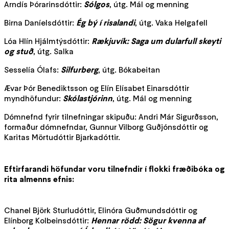
Arndís Þórarinsdóttir:
Sólgos
, útg. Mál og menning
Birna Daníelsdóttir:
Ég bý í risalandi
, útg. Vaka Helgafell
Lóa Hlín Hjálmtýsdóttir:
Rækjuvík: Saga um dularfull skeyti
og stuð
, útg. Salka
Sesselía Ólafs:
Silfurberg
, útg. Bókabeitan
Ævar Þór Benediktsson og Elín Elísabet Einarsdóttir
myndhöfundur:
Skólastjórinn
, útg. Mál og menning
Dómnefnd fyrir tilnefningar skipuðu: Andri Már Sigurðsson,
formaður dómnefndar, Gunnur Vilborg Guðjónsdóttir og
Karitas Mörtudóttir Bjarkadóttir.
Eftirfarandi höfundar voru tilnefndir í flokki fræðibóka og
rita almenns efnis:
Chanel Björk Sturludóttir, Elinóra Guðmundsdóttir og
Elínborg Kolbeinsdóttir:
Hennar rödd: Sögur kvenna af