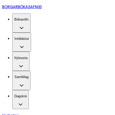
BORGARBÓKASAFNIÐ
Bókasöfn
Innblástur
Þjónusta
Samfélag
Dagskrá