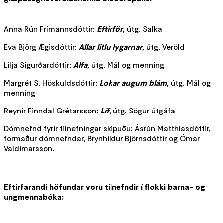
Anna Rún Frímannsdóttir:
Eftirför
,
útg. Salka
Eva Björg Ægisdóttir:
Allar litlu lygarnar
, útg. Veröld
Lilja Sigurðardóttir:
Alfa
, útg. Mál og menning
Margrét S. Höskuldsdóttir:
Lokar augum blám
,
útg. Mál og
menning
Reynir Finndal Grétarsson:
Líf
, útg. Sögur útgáfa
Dómnefnd fyrir tilnefningar skipuðu: Ásrún Matthíasdóttir,
formaður dómnefndar, Brynhildur Björnsdóttir og Ómar
Valdimarsson.
Eftirfarandi höfundar voru tilnefndir í flokki barna- og
ungmennabóka: