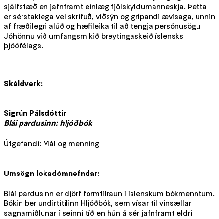
sjálfstæð en jafnframt einlæg fjölskyldumanneskja. Þetta
er sérstaklega vel skrifuð, víðsýn og grípandi ævisaga, unnin
af fræðilegri alúð og hæfileika til að tengja persónusögu
Jóhönnu við umfangsmikið breytingaskeið íslensks
þjóðfélags.
Skáldverk:
Sigrún Pálsdóttir
Blái pardusinn: hljóðbók
Útgefandi: Mál og menning
Umsögn lokadómnefndar:
Blái pardusinn er djörf formtilraun í íslenskum bókmenntum.
Bókin ber undirtitilinn Hljóðbók, sem vísar til vinsællar
sagnamiðlunar í seinni tíð en hún á sér jafnframt eldri