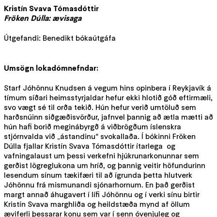
Kristín Svava Tómasdóttir
Fröken Dúlla: ævisaga
Útgefandi: Benedikt bókaútgáfa
Umsögn lokadómnefndar:
Starf Jóhönnu Knudsen á vegum hins opinbera í Reykjavík á
tímum síðari heimsstyrjaldar hefur ekki hlotið góð eftirmæli,
svo vægt sé til orða tekið. Hún hefur verið umtöluð sem
harðsnúinn siðgæðisvörður, jafnvel þannig að ætla mætti að
hún hafi borið meginábyrgð á viðbrögðum íslenskra
stjórnvalda við „ástandinu“ svokallaða. Í bókinni Fröken
Dúlla fjallar Kristín Svava Tómasdóttir ítarlega og
vafningalaust um þessi verkefni hjúkrunarkonunnar sem
gerðist lögreglukona um hríð, og þannig veitir höfundurinn
lesendum sínum tækifæri til að ígrunda þetta hlutverk
Jóhönnu frá mismunandi sjónarhornum. En það gerðist
margt annað áhugavert í lífi Jóhönnu og í verki sínu birtir
Kristín Svava marghliða og heildstæða mynd af öllum
æviferli þessarar konu sem var í senn óvenjuleg og