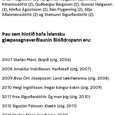
Þórarinsdóttir (2), Guðbergur Bergsson (2), Gunnar Helgason
(2), Hörður Ágústsson (2), Rán Flygenring (2), Silja
Aðalsteinsdóttir (2) og Steinunn Sigurðardóttir (2).
Þau sem hlotið hafa Íslensku
glæpasagnaverðlaunin Blóðdropann eru:
2007 Stefán Máni: Skipið (útg. 2006)
2008 Arnaldur Indriðason: Harðskafi (útg. 2007)
2009 Ævar Örn Jósepsson: Land tækifæranna (útg. 2008)
2010 Helgi Ingólfsson: Þegar kóngur kokm (útg. 2009)
2011 Yrsa Sigurðardóttir: Ég man þig (útg. 2010)
2012 Sigurjón Pálsson: Klækir (útg. 2011)
2013 Stefán Máni: Húsið (útg. 2012)