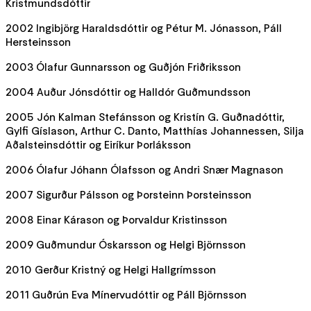
Kristmundsdóttir
2002 Ingibjörg Haraldsdóttir og Pétur M. Jónasson, Páll
Hersteinsson
2003 Ólafur Gunnarsson og Guðjón Friðriksson
2004 Auður Jónsdóttir og Halldór Guðmundsson
2005 Jón Kalman Stefánsson og Kristín G. Guðnadóttir,
Gylfi Gíslason, Arthur C. Danto, Matthías Johannessen, Silja
Aðalsteinsdóttir og Eiríkur Þorláksson
2006 Ólafur Jóhann Ólafsson og Andri Snær Magnason
2007 Sigurður Pálsson og Þorsteinn Þorsteinsson
2008 Einar Kárason og Þorvaldur Kristinsson
2009 Guðmundur Óskarsson og Helgi Björnsson
2010 Gerður Kristný og Helgi Hallgrímsson
2011 Guðrún Eva Mínervudóttir og Páll Björnsson