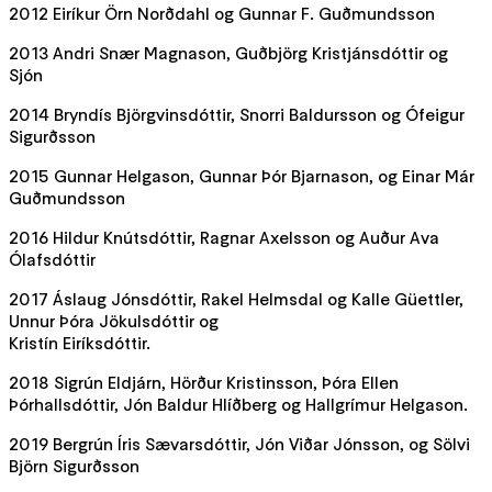
2012 Eiríkur Örn Norðdahl og Gunnar F. Guðmundsson
2013 Andri Snær Magnason, Guðbjörg Kristjánsdóttir og
Sjón
2014 Bryndís Björgvinsdóttir, Snorri Baldursson og Ófeigur
Sigurðsson
2015 Gunnar Helgason, Gunnar Þór Bjarnason, og Einar Már
Guðmundsson
2016 Hildur Knútsdóttir, Ragnar Axelsson og Auður Ava
Ólafsdóttir
2017 Áslaug Jónsdóttir, Rakel Helmsdal og Kalle Güettler,
Unnur Þóra Jökulsdóttir og
Kristín Eiríksdóttir.
2018 Sigrún Eldjárn, Hörður Kristinsson, Þóra Ellen
Þórhallsdóttir, Jón Baldur Hlíðberg og Hallgrímur Helgason.
2019 Bergrún Íris Sævarsdóttir, Jón Viðar Jónsson, og Sölvi
Björn Sigurðsson