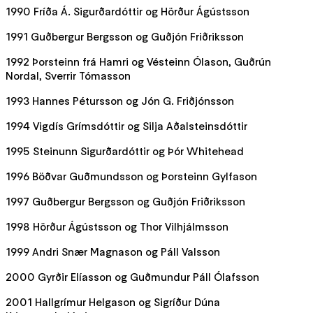
1990 Fríða Á. Sigurðardóttir og Hörður Ágústsson
1991 Guðbergur Bergsson og Guðjón Friðriksson
1992 Þorsteinn frá Hamri og Vésteinn Ólason, Guðrún
Nordal, Sverrir Tómasson
1993 Hannes Pétursson og Jón G. Friðjónsson
1994 Vigdís Grímsdóttir og Silja Aðalsteinsdóttir
1995 Steinunn Sigurðardóttir og Þór Whitehead
1996 Böðvar Guðmundsson og Þorsteinn Gylfason
1997 Guðbergur Bergsson og Guðjón Friðriksson
1998 Hörður Ágústsson og Thor Vilhjálmsson
1999 Andri Snær Magnason og Páll Valsson
2000 Gyrðir Elíasson og Guðmundur Páll Ólafsson
2001 Hallgrímur Helgason og Sigríður Dúna