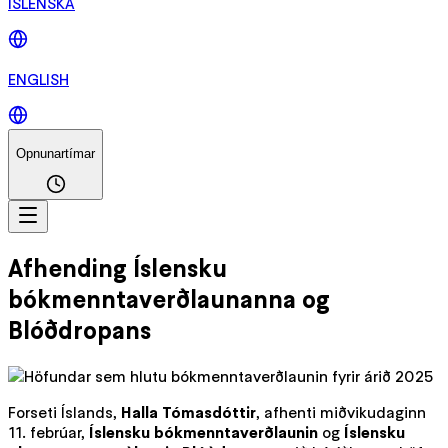
ÍSLENSKA
ENGLISH
Opnunartímar
Afhending Íslensku
bókmenntaverðlaunanna og
Blóðdropans
Forseti Íslands,
Halla Tómasdóttir
, afhenti miðvikudaginn
11. febrúar,
Íslensku bókmenntaverðlaunin
og
Íslensku