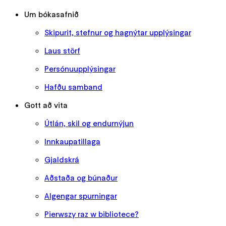
Um bókasafnið
Skipurit, stefnur og hagnýtar upplýsingar
Laus störf
Persónuupplýsingar
Hafðu samband
Gott að vita
Útlán, skil og endurnýjun
Innkaupatillaga
Gjaldskrá
Aðstaða og búnaður
Algengar spurningar
Pierwszy raz w bibliotece?