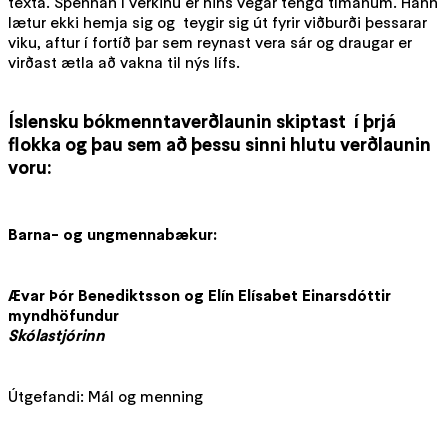
texta. Spennan í verkinu er hins vegar tengd tímanum. Hann
lætur ekki hemja sig og teygir sig út fyrir viðburði þessarar
viku, aftur í fortíð þar sem reynast vera sár og draugar er
virðast ætla að vakna til nýs lífs.
Íslensku bókmenntaverðlaunin skiptast í þrjá
flokka og þau sem að þessu sinni hlutu verðlaunin
voru:
Barna- og ungmennabækur:
Ævar Þór Benediktsson
og
Elín Elísabet Einarsdóttir
myndhöfundur
Skólastjórinn
Útgefandi: Mál og menning