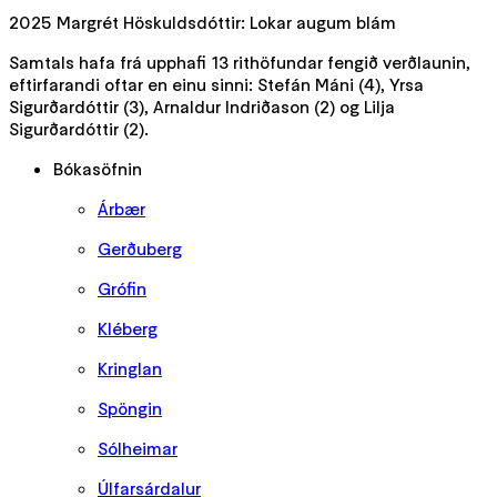
2025 Margrét Höskuldsdóttir: Lokar augum blám
Samtals hafa frá upphafi 13 rithöfundar fengið verðlaunin,
eftirfarandi oftar en einu sinni: Stefán Máni (4), Yrsa
Sigurðardóttir (3), Arnaldur Indriðason (2) og Lilja
Sigurðardóttir (2).
Bókasöfnin
Árbær
Gerðuberg
Grófin
Kléberg
Kringlan
Spöngin
Sólheimar
Úlfarsárdalur