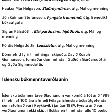
Haukur Már Helgason:
Staðreyndirnar
, útg. Mál og menning
Jón Kalman Stefánsson:
Þyngsta frumefnið,
útg. Benedikt
bókaútgáfa
Sigrún Pálsdóttir:
Blái pardusinn: hljóðbók
, útg. Mál og
menning
Þórdís Helgadóttir:
Lausaletur
, útg. Mál og menning
Dómnefnd fyrir tilnefningar skipuðu: Davíð Roach
Gunnarsson, formaður dómnefndar, Guðrún Garðarsdóttir
og Gyða Sigfinnsdóttir.
Íslensku bókmenntaverðlaunin
Íslensku bókmenntaverðlaununum var komið á fót árið 1989
í tilefni af 100 ára afmæli Félags íslenskra bókaútgefenda
sem stofnað var í Reykjavík í janúar 1889. Fyrsta árið var
verðlaununum ekki skipt í flokka en tilnefndar alls 10 bækur.