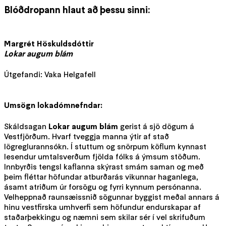
Blóðdropann hlaut að þessu sinni:
Margrét Höskuldsdóttir
Lokar augum blám
Útgefandi: Vaka Helgafell
Umsögn lokadómnefndar:
Skáldsagan
Lokar augum blám
gerist á sjö dögum á
Vestfjörðum. Hvarf tveggja manna ýtir af stað
lögreglurannsókn. Í stuttum og snörpum köflum kynnast
lesendur umtalsverðum fjölda fólks á ýmsum stöðum.
Innbyrðis tengsl kaflanna skýrast smám saman og með
þeim fléttar höfundar atburðarás vikunnar haganlega,
ásamt atriðum úr forsögu og fyrri kynnum persónanna.
Velheppnað raunsæissnið sögunnar byggist meðal annars á
hinu vestfirska umhverfi sem höfundur endurskapar af
staðarþekkingu og næmni sem skilar sér í vel skrifuðum