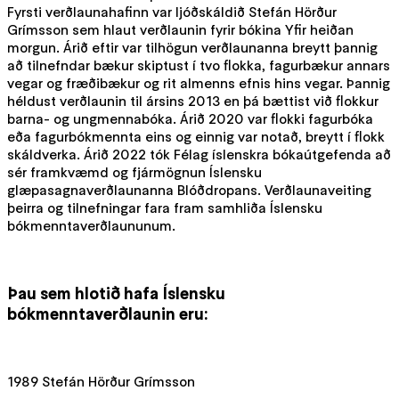
Fyrsti verðlaunahafinn var ljóðskáldið Stefán Hörður
Grímsson sem hlaut verðlaunin fyrir bókina Yfir heiðan
morgun. Árið eftir var tilhögun verðlaunanna breytt þannig
að tilnefndar bækur skiptust í tvo flokka, fagurbækur annars
vegar og fræðibækur og rit almenns efnis hins vegar. Þannig
héldust verðlaunin til ársins 2013 en þá bættist við flokkur
barna- og ungmennabóka. Árið 2020 var flokki fagurbóka
eða fagurbókmennta eins og einnig var notað, breytt í flokk
skáldverka. Árið 2022 tók Félag íslenskra bókaútgefenda að
sér framkvæmd og fjármögnun Íslensku
glæpasagnaverðlaunanna Blóðdropans. Verðlaunaveiting
þeirra og tilnefningar fara fram samhliða Íslensku
bókmenntaverðlaununum.
Þau sem hlotið hafa Íslensku
bókmenntaverðlaunin eru:
1989 Stefán Hörður Grímsson