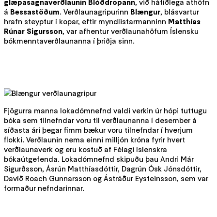
glæpasagnaverðlaunin Blóðdropann
, við hátíðlega athöfn
á
Bessastöðum
. Verðlaunagripurinn
Blængur
, blásvartur
hrafn steyptur í kopar, eftir myndlistarmanninn
Matthías
Rúnar Sigursson
, var afhentur verðlaunahöfum Íslensku
bókmenntaverðlaunanna í þriðja sinn.
Fjögurra manna lokadómnefnd valdi verkin úr hópi tuttugu
bóka sem tilnefndar voru til verðlaunanna í desember á
síðasta ári þegar fimm bækur voru tilnefndar í hverjum
flokki. Verðlaunin nema einni milljón króna fyrir hvert
verðlaunaverk og eru kostuð af Félagi íslenskra
bókaútgefenda. Lokadómnefnd skipuðu þau Andri Már
Sigurðsson, Ásrún Matthíasdóttir, Dagrún Ósk Jónsdóttir,
Davíð Roach Gunnarsson og Ástráður Eysteinsson, sem var
formaður nefndarinnar.