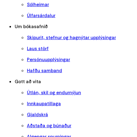
Sólheimar
Úlfarsárdalur
Um bókasafnið
Skipurit, stefnur og hagnýtar upplýsingar
Laus störf
Persónuupplýsingar
Hafðu samband
Gott að vita
Útlán, skil og endurnýjun
Innkaupatillaga
Gjaldskrá
Aðstaða og búnaður
Algengar spurningar