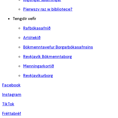
Pierwszy raz w bibliotece?
Tengdir vefir
Rafbókasafnið
Artótekið
Bókmenntavefur Borgarbókasafnsins
Reykjavík Bókmenntaborg
Menningarkortið
Reykjavíkurborg
Facebook
Instagram
TikTok
Fréttabréf