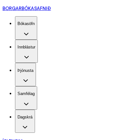
BORGARBÓKASAFNIÐ
Bókasöfn
Innblástur
Þjónusta
Samfélag
Dagskrá