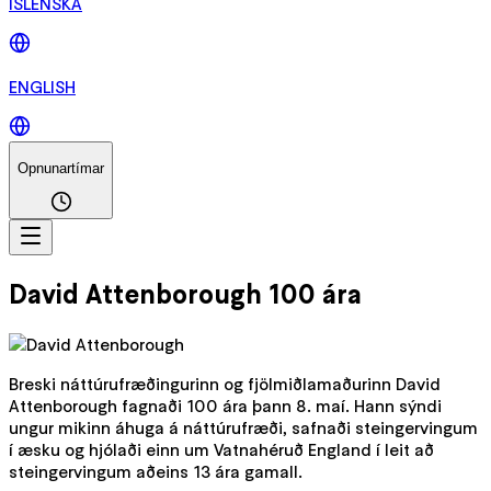
ÍSLENSKA
ENGLISH
Opnunartímar
David Attenborough 100 ára
Breski náttúrufræðingurinn og fjölmiðlamaðurinn David
Attenborough fagnaði 100 ára þann 8. maí. Hann sýndi
ungur mikinn áhuga á náttúrufræði, safnaði steingervingum
í æsku og hjólaði einn um Vatnahéruð England í leit að
steingervingum aðeins 13 ára gamall.