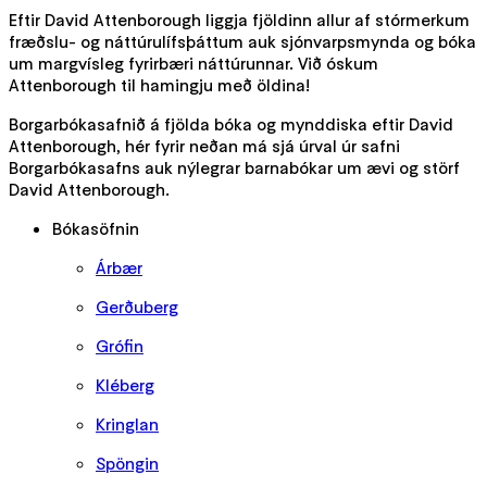
Eftir David Attenborough liggja fjöldinn allur af stórmerkum
fræðslu- og náttúrulífsþáttum auk sjónvarpsmynda og bóka
um margvísleg fyrirbæri náttúrunnar. Við óskum
Attenborough til hamingju með öldina!
Borgarbókasafnið á fjölda bóka og mynddiska eftir David
Attenborough, hér fyrir neðan má sjá úrval úr safni
Borgarbókasafns auk nýlegrar barnabókar um ævi og störf
David Attenborough.
Bókasöfnin
Árbær
Gerðuberg
Grófin
Kléberg
Kringlan
Spöngin