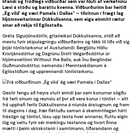
lifandi og fróðlegs viðburðar sem var hluti af verkefninu
Læsi á stöðu og baráttu kvenna. Viðburðurinn bar heitið
„Ég vild’ ég væri Pamela í Dallas“ – tilvitnun í frægt lag
hljómsveitarinnar Dúkkulísanna, sem eiga einmitt rætur
sínar að rekja til Egilsstaða.
Gréta Sigurjónsdóttir, gítarleikari Dúkkulísanna, stóð að
mestu fyrir skipulagningu viðburðarins og fékk til liðs við sig
þrjár tónlistarkonur af Austurlandi: Bergljótu Höllu
Kristjánsdóttur og Dagrúnu Drótt Valgarðsdóttur úr
hljómsveitinni Without the Balls, auk Ínu Berglindar
Guðmundsdóttur, nemanda í Menntaskólanum á
Egilsstöðum og upprennandi tónlistarkonu.
Gestir fengu að heyra stutt erindi þar sem konurnar sögðu
frá ferli sínum og reynslu af því að vera konur í tónlist — allt
frá upphafi ferils Dúkkulísanna á níunda áratugnum og fram
til dagsins í dag. Þær fléttuðu saman á skemmtilegan hátt
frásögn og tónlist, lásu upp texta hver annarrar, fluttu eigin
lög og veltu fyrir sér merkingu textanna og hvort finna
mætti í þeim skírskotanir í samtímann, tíðarandann og