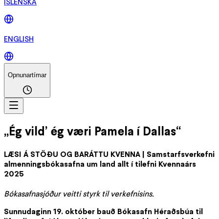
ÍSLENSKA
ENGLISH
Opnunartímar
„Ég vild’ ég væri Pamela í Dallas“
LÆSI Á STÖÐU OG BARÁTTU KVENNA | Samstarfsverkefni
almenningsbókasafna um land allt í tilefni Kvennaárs
2025
Bókasafnasjóður veitti styrk til verkefnisins.
Sunnudaginn 19. október bauð Bókasafn Héraðsbúa til