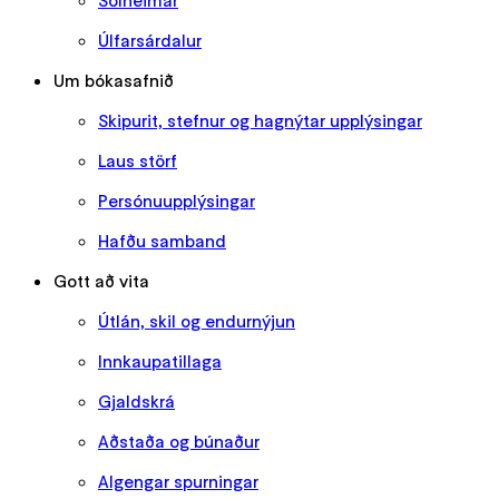
Sólheimar
Úlfarsárdalur
Um bókasafnið
Skipurit, stefnur og hagnýtar upplýsingar
Laus störf
Persónuupplýsingar
Hafðu samband
Gott að vita
Útlán, skil og endurnýjun
Innkaupatillaga
Gjaldskrá
Aðstaða og búnaður
Algengar spurningar