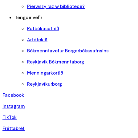
Pierwszy raz w bibliotece?
Tengdir vefir
Rafbókasafnið
Artótekið
Bókmenntavefur Borgarbókasafnsins
Reykjavík Bókmenntaborg
Menningarkortið
Reykjavíkurborg
Facebook
Instagram
TikTok
Fréttabréf