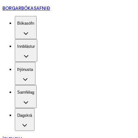
BORGARBÓKASAFNIÐ
Bókasöfn
Innblástur
Þjónusta
Samfélag
Dagskrá