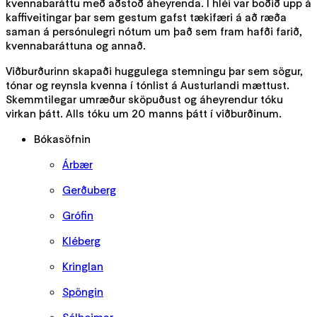
kvennabaráttu með aðstoð áheyrenda. Í hléi var boðið upp á
kaffiveitingar þar sem gestum gafst tækifæri á að ræða
saman á persónulegri nótum um það sem fram hafði farið,
kvennabaráttuna og annað.
Viðburðurinn skapaði huggulega stemningu þar sem sögur,
tónar og reynsla kvenna í tónlist á Austurlandi mættust.
Skemmtilegar umræður sköpuðust og áheyrendur tóku
virkan þátt. Alls tóku um 20 manns þátt í viðburðinum.
Bókasöfnin
Árbær
Gerðuberg
Grófin
Kléberg
Kringlan
Spöngin