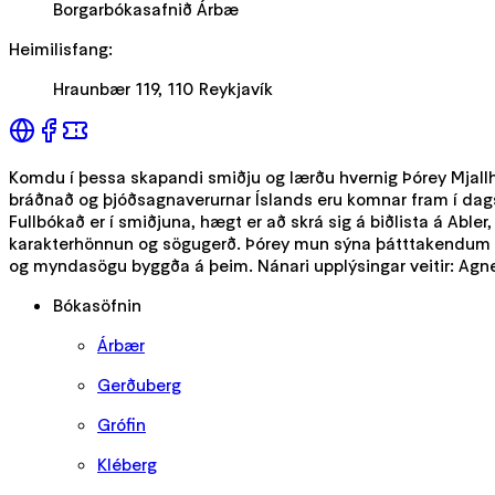
Borgarbókasafnið Árbæ
Heimilisfang
:
Hraunbær 119, 110 Reykjavík
Komdu í þessa skapandi smiðju og lærðu hvernig Þórey Mjallhv
bráðnað og þjóðsagnaverurnar Íslands eru komnar fram í dagslj
Fullbókað er í smiðjuna, hægt er að skrá sig á biðlista á Abler
karakterhönnun og sögugerð. Þórey mun sýna þátttakendum vin
og myndasögu byggða á þeim. Nánari upplýsingar veitir: Agne
Bókasöfnin
Árbær
Gerðuberg
Grófin
Kléberg