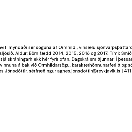
ít ímyndaði sér söguna af Ormhildi, vinsælu sjónvarpsþáttaröði
ósið. Aldur: Börn fædd 2014, 2015, 2016 og 2017. Tími: Smiðjan
, sjá skráningarhlekk hér fyrir ofan. Dagskrá smiðjunnar: Í þess
nuna á bak við Ormhildarsögu, karakterhönnunarferlið og söguf
s Jónsdóttir, sérfræðingur agnes.jonsdottir@reykjavik.is | 41