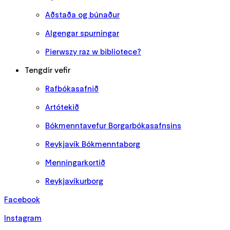
Aðstaða og búnaður
Algengar spurningar
Pierwszy raz w bibliotece?
Tengdir vefir
Rafbókasafnið
Artótekið
Bókmenntavefur Borgarbókasafnsins
Reykjavík Bókmenntaborg
Menningarkortið
Reykjavíkurborg
Facebook
Instagram