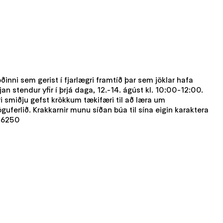
nni sem gerist í fjarlægri framtíð þar sem jöklar hafa
 stendur yfir í þrjá daga, 12.-14. ágúst kl. 10:00-12:00.
ari smiðju gefst krökkum tækifæri til að læra um
erlið. Krakkarnir munu síðan búa til sína eigin karaktera
1 6250