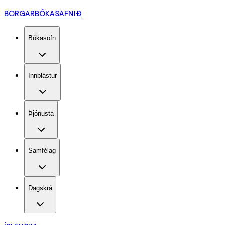
BORGARBÓKASAFNIÐ
Bókasöfn
Innblástur
Þjónusta
Samfélag
Dagskrá