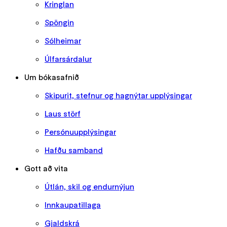
Kringlan
Spöngin
Sólheimar
Úlfarsárdalur
Um bókasafnið
Skipurit, stefnur og hagnýtar upplýsingar
Laus störf
Persónuupplýsingar
Hafðu samband
Gott að vita
Útlán, skil og endurnýjun
Innkaupatillaga
Gjaldskrá