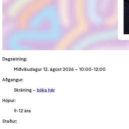
Dagsetning
:
Miðvikudagur 12. ágúst 2026 – 10:00-12:00
Aðgangur
:
Skráning
–
bóka hér
Hópur
:
9-12 ára
Staður
: