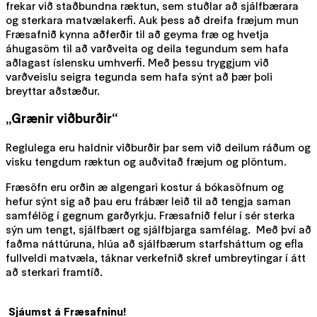
frekar við staðbundna ræktun, sem stuðlar að sjálfbærara
og sterkara matvælakerfi. Auk þess að dreifa fræjum mun
Fræsafnið kynna aðferðir til að geyma fræ og hvetja
áhugasöm til að varðveita og deila tegundum sem hafa
aðlagast íslensku umhverfi. Með þessu tryggjum við
varðveislu seigra tegunda sem hafa sýnt að þær þoli
breyttar aðstæður.
„Grænir viðburðir“
Reglulega eru haldnir viðburðir þar sem við deilum ráðum og
visku tengdum ræktun og auðvitað fræjum og plöntum.
Fræsöfn eru orðin æ algengari kostur á bókasöfnum og
hefur sýnt sig að þau eru frábær leið til að tengja saman
samfélög í gegnum garðyrkju. Fræsafnið felur í sér sterka
sýn um tengt, sjálfbært og sjálfbjarga samfélag. Með því að
faðma náttúruna, hlúa að sjálfbærum starfsháttum og efla
fullveldi matvæla, táknar verkefnið skref umbreytingar í átt
að sterkari framtíð.
Sjáumst á Fræsafninu!