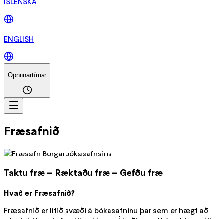
ÍSLENSKA
ENGLISH
Opnunartímar
Fræsafnið
Taktu fræ – Ræktaðu fræ – Gefðu fræ
Hvað er Fræsafnið?
Fræsafnið er lítið svæði á bókasafninu þar sem er hægt að