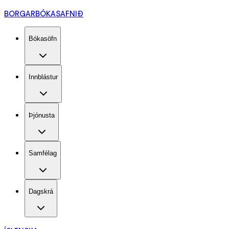
BORGARBÓKASAFNIÐ
Bókasöfn
Innblástur
Þjónusta
Samfélag
Dagskrá