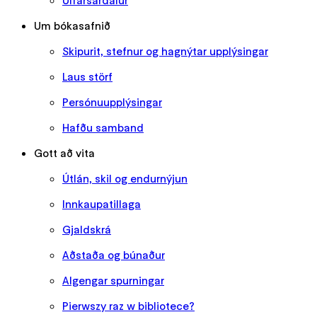
Um bókasafnið
Skipurit, stefnur og hagnýtar upplýsingar
Laus störf
Persónuupplýsingar
Hafðu samband
Gott að vita
Útlán, skil og endurnýjun
Innkaupatillaga
Gjaldskrá
Aðstaða og búnaður
Algengar spurningar
Pierwszy raz w bibliotece?