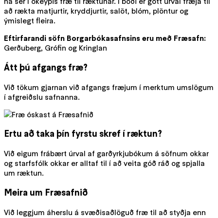
ná sér í ókeypis fræ til ræktunar. Í boði er gott úrval fræja til
að rækta matjurtir, kryddjurtir, salöt, blóm, plöntur og
ýmislegt fleira.
Eftirfarandi söfn Borgarbókasafnsins eru með Fræsafn:
Gerðuberg, Grófin og Kringlan
Átt þú afgangs fræ?
Við tökum gjarnan við afgangs fræjum í merktum umslögum
í afgreiðslu safnanna.
Ertu að taka þín fyrstu skref í ræktun?
Við eigum frábært úrval af garðyrkjubókum á söfnum okkar
og starfsfólk okkar er alltaf til í að veita góð ráð og spjalla
um ræktun.
Meira um Fræsafnið
Við leggjum áherslu á svæðisaðlöguð fræ til að styðja enn