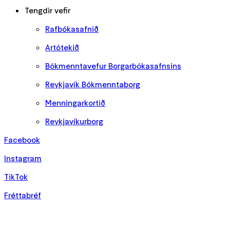
Tengdir vefir
Rafbókasafnið
Artótekið
Bókmenntavefur Borgarbókasafnsins
Reykjavík Bókmenntaborg
Menningarkortið
Reykjavíkurborg
Facebook
Instagram
TikTok
Fréttabréf