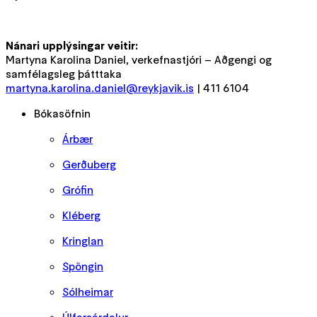
Nánari upplýsingar veitir:
Martyna Karolina Daniel, verkefnastjóri – Aðgengi og
samfélagsleg þátttaka
martyna.karolina.daniel@reykjavik.is
| 411 6104
Bókasöfnin
Árbær
Gerðuberg
Grófin
Kléberg
Kringlan
Spöngin
Sólheimar
Úlfarsárdalur