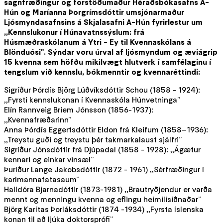
sagnfræðingur og forstöðumaður Héraðsbókasafns A-
Hún og Maríanna Þorgrímsdóttir umsjónarmaður
Ljósmyndasafnsins á Skjalasafni A-Hún fyrirlestur um
,,Kennslukonur í Húnavatnssýslum: frá
Húsmæðraskólanum á Ytri - Ey til Kvennaskólans á
Blönduósi". Sýndar voru úrval af ljósmyndum og æviágrip
15 kvenna sem höfðu mikilvægt hlutverk í samfélaginu í
tengslum við kennslu, bókmenntir og kvennaréttindi:
Sigríður Þórdís Björg Lúðvíksdóttir Schou (1858 - 1924):
,,Fyrsti kennslukonan í Kvennaskóla Húnvetninga”
Elín Rannveig Briem Jónsson (1856-1937):
,,Kvennafræðarinn”
Anna Þórdís Eggertsdóttir Eldon frá Kleifum (1858–1936):
,,Treystu guði og treystu þér takmarkalaust sjálfri”
Sigríður Jónsdóttir frá Djúpadal (1858 - 1928): ,,Ágætur
kennari og einkar vinsæl”
Þuríður Lange Jakobsdóttir (1872 - 1961) ,,Sérfræðingur í
karlmannafatasaum”
Halldóra Bjarnadóttir (1873-1981) ,,Brautryðjendur er varða
mennt og menningu kvenna og eflingu heimilisiðnaðar”
Björg Karítas Þorláksdóttir (1874 -1934) ,,Fyrsta íslenska
konan til að ljúka doktorsprófi”