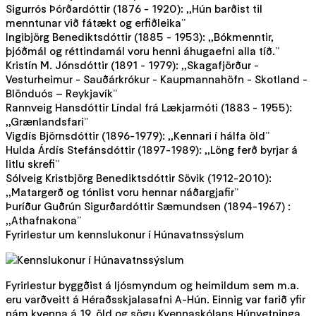
Sigurrós Þórðardóttir (1876 - 1920): ,,Hún barðist til
menntunar við fátækt og erfiðleika”
Ingibjörg Benediktsdóttir (1885 - 1953): ,,Bókmenntir,
þjóðmál og réttindamál voru henni áhugaefni alla tíð.”
Kristín M. Jónsdóttir (1891 - 1979): ,,Skagafjörður -
Vesturheimur - Sauðárkrókur - Kaupmannahöfn - Skotland -
Blönduós – Reykjavík”
Rannveig Hansdóttir Líndal frá Lækjarmóti (1883 - 1955):
,,Grænlandsfari”
Vigdís Björnsdóttir (1896-1979): ,,Kennari í hálfa öld”
Hulda Árdís Stefánsdóttir (1897-1989): ,,Löng ferð byrjar á
litlu skrefi”
Sólveig Kristbjörg Benediktsdóttir Sövik (1912-2010):
,,Matargerð og tónlist voru hennar náðargjafir”
Þuríður Guðrún Sigurðardóttir Sæmundsen (1894-1967) :
,,Athafnakona”
Fyrirlestur um kennslukonur í Húnavatnssýslum
Fyrirlestur byggðist á ljósmyndum og heimildum sem m.a.
eru varðveitt á Héraðsskjalasafni A-Hún. Einnig var farið yfir
nám kvenna á 19. öld og sögu Kvennaskólans Húnvetninga.