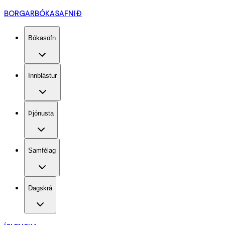
BORGARBÓKASAFNIÐ
Bókasöfn
Innblástur
Þjónusta
Samfélag
Dagskrá