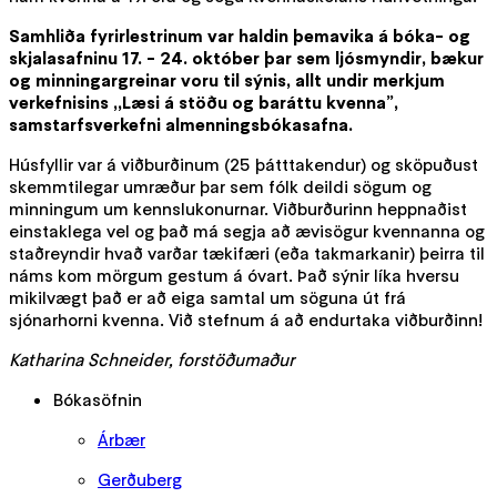
Samhliða fyrirlestrinum var haldin þemavika á bóka- og
skjalasafninu 17. - 24. október þar sem ljósmyndir, bækur
og minningargreinar voru til sýnis, allt undir merkjum
verkefnisins ,,Læsi á stöðu og baráttu kvenna”,
samstarfsverkefni almenningsbókasafna.
Húsfyllir var á viðburðinum (25 þátttakendur) og sköpuðust
skemmtilegar umræður þar sem fólk deildi sögum og
minningum um kennslukonurnar. Viðburðurinn heppnaðist
einstaklega vel og það má segja að ævisögur kvennanna og
staðreyndir hvað varðar tækifæri (eða takmarkanir) þeirra til
náms kom mörgum gestum á óvart. Það sýnir líka hversu
mikilvægt það er að eiga samtal um söguna út frá
sjónarhorni kvenna. Við stefnum á að endurtaka viðburðinn!
Katharina Schneider, forstöðumaður
Bókasöfnin
Árbær
Gerðuberg