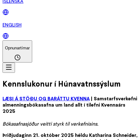
ÍSLENSKA
ENGLISH
Opnunartímar
Kennslukonur í Húnavatnssýslum
LÆSI Á STÖÐU OG BARÁTTU KVENNA
| Samstarfsverkefni
almenningsbókasafna um land allt í tilefni Kvennaárs
2025
Bókasafnasjóður veitti styrk til verkefnisins.
Þriðjudaginn 21. október 2025 héldu Katharina Schneider,