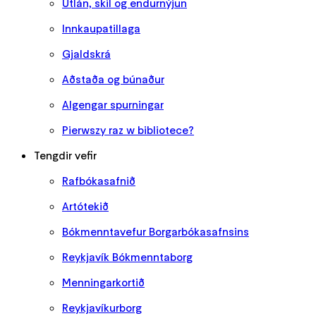
Útlán, skil og endurnýjun
Innkaupatillaga
Gjaldskrá
Aðstaða og búnaður
Algengar spurningar
Pierwszy raz w bibliotece?
Tengdir vefir
Rafbókasafnið
Artótekið
Bókmenntavefur Borgarbókasafnsins
Reykjavík Bókmenntaborg
Menningarkortið
Reykjavíkurborg