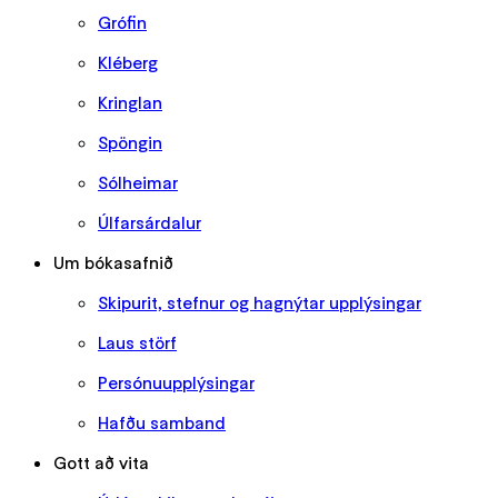
Grófin
Kléberg
Kringlan
Spöngin
Sólheimar
Úlfarsárdalur
Um bókasafnið
Skipurit, stefnur og hagnýtar upplýsingar
Laus störf
Persónuupplýsingar
Hafðu samband
Gott að vita