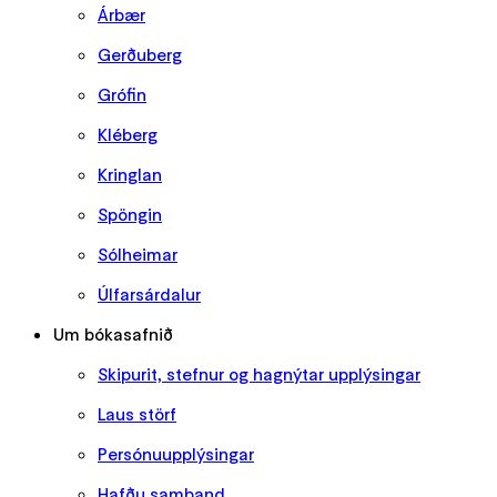
Árbær
Gerðuberg
Grófin
Kléberg
Kringlan
Spöngin
Sólheimar
Úlfarsárdalur
Um bókasafnið
Skipurit, stefnur og hagnýtar upplýsingar
Laus störf
Persónuupplýsingar
Hafðu samband