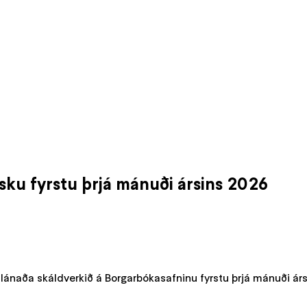
sku fyrstu þrjá mánuði ársins 2026
lánaða skáldverkið á Borgarbókasafninu fyrstu þrjá mánuði ár