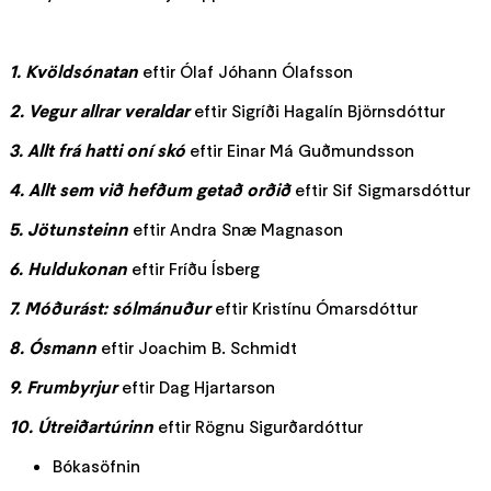
1. Kvöldsónatan
eftir Ólaf Jóhann Ólafsson
2. Vegur allrar veraldar
eftir Sigríði Hagalín Björnsdóttur
3. Allt frá hatti oní skó
eftir Einar Má Guðmundsson
4. Allt sem við hefðum getað orðið
eftir Sif Sigmarsdóttur
5. Jötunsteinn
eftir Andra Snæ Magnason
6. Huldukonan
eftir Fríðu Ísberg
7. Móðurást: sólmánuður
eftir Kristínu Ómarsdóttur
8. Ósmann
eftir Joachim B. Schmidt
9. Frumbyrjur
eftir Dag Hjartarson
10. Útreiðartúrinn
eftir Rögnu Sigurðardóttur
Bókasöfnin