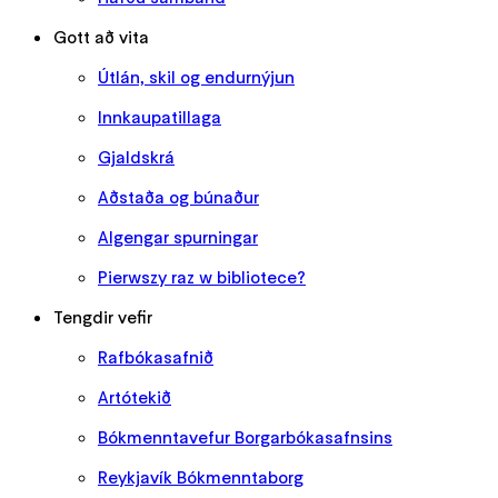
Gott að vita
Útlán, skil og endurnýjun
Innkaupatillaga
Gjaldskrá
Aðstaða og búnaður
Algengar spurningar
Pierwszy raz w bibliotece?
Tengdir vefir
Rafbókasafnið
Artótekið
Bókmenntavefur Borgarbókasafnsins
Reykjavík Bókmenntaborg