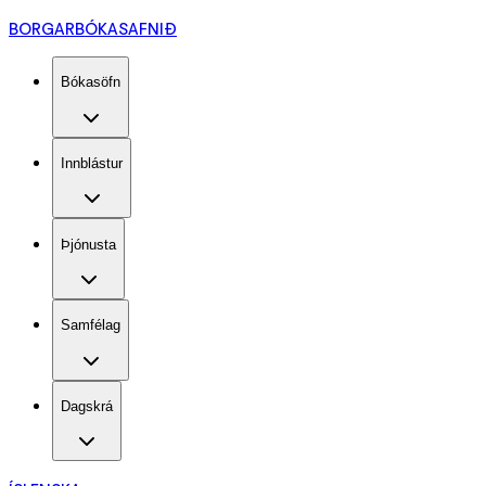
BORGARBÓKASAFNIÐ
Bókasöfn
Innblástur
Þjónusta
Samfélag
Dagskrá