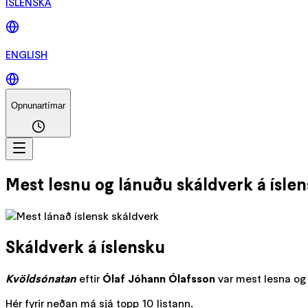
ÍSLENSKA
ENGLISH
Opnunartímar
Mest lesnu og lánuðu skáldverk á íslen
Skáldverk á íslensku
Kvöldsónatan
eftir
Ólaf Jóhann Ólafsson
var mest lesna og 
Hér fyrir neðan má sjá topp 10 listann.