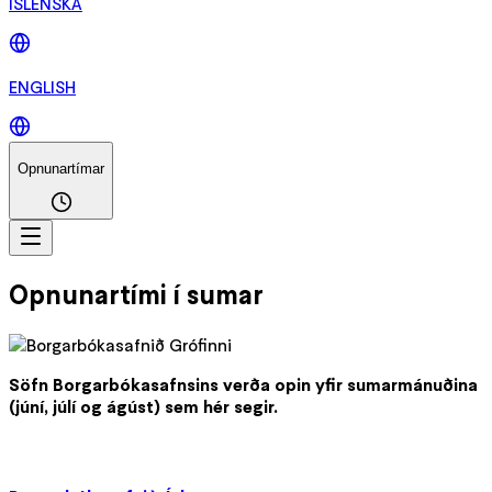
ÍSLENSKA
ENGLISH
Opnunartímar
Opnunartími í sumar
Söfn Borgarbókasafnsins verða opin yfir sumarmánuðina
(júní, júlí og ágúst) sem hér segir.