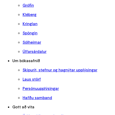
Grófin
Kléberg
Kringlan
Spöngin
Sólheimar
Úlfarsárdalur
Um bókasafnið
Skipurit, stefnur og hagnýtar upplýsingar
Laus störf
Persónuupplýsingar
Hafðu samband
Gott að vita