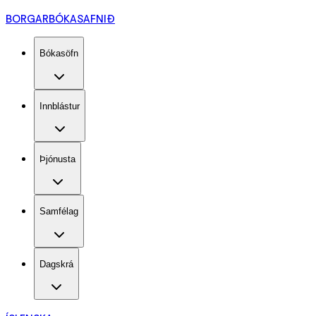
BORGARBÓKASAFNIÐ
Bókasöfn
Innblástur
Þjónusta
Samfélag
Dagskrá