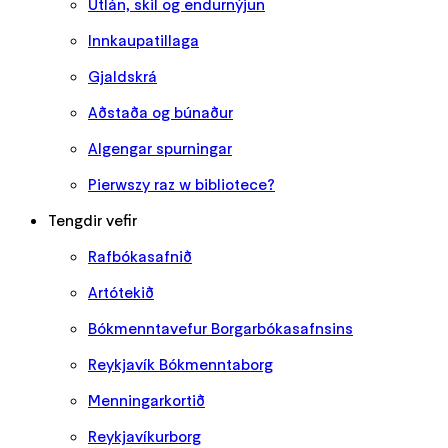
Útlán, skil og endurnýjun
Innkaupatillaga
Gjaldskrá
Aðstaða og búnaður
Algengar spurningar
Pierwszy raz w bibliotece?
Tengdir vefir
Rafbókasafnið
Artótekið
Bókmenntavefur Borgarbókasafnsins
Reykjavík Bókmenntaborg
Menningarkortið
Reykjavíkurborg