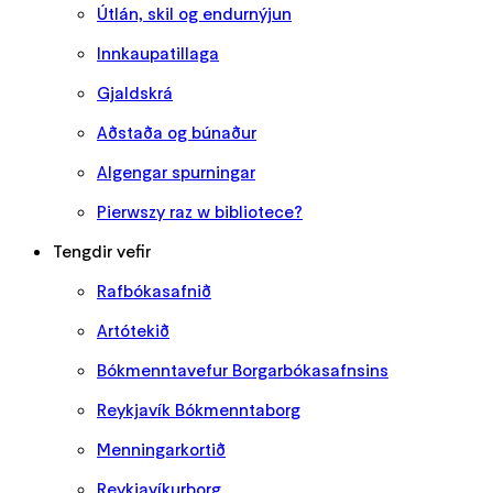
Útlán, skil og endurnýjun
Innkaupatillaga
Gjaldskrá
Aðstaða og búnaður
Algengar spurningar
Pierwszy raz w bibliotece?
Tengdir vefir
Rafbókasafnið
Artótekið
Bókmenntavefur Borgarbókasafnsins
Reykjavík Bókmenntaborg
Menningarkortið
Reykjavíkurborg