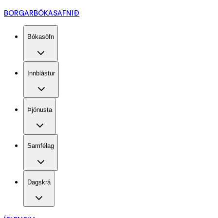
BORGARBÓKASAFNIÐ
Bókasöfn
Innblástur
Þjónusta
Samfélag
Dagskrá