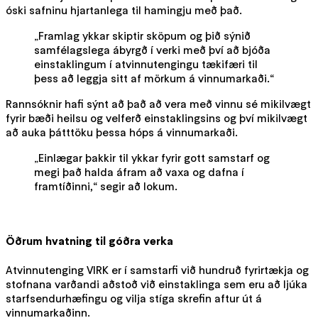
óski safninu hjartanlega til hamingju með það.
„Framlag ykkar skiptir sköpum og þið sýnið
samfélagslega ábyrgð í verki með því að bjóða
einstaklingum í atvinnutengingu tækifæri til
þess að leggja sitt af mörkum á vinnumarkaði.“
Rannsóknir hafi sýnt að það að vera með vinnu sé mikilvægt
fyrir bæði heilsu og velferð einstaklingsins og því mikilvægt
að auka þátttöku þessa hóps á vinnumarkaði.
„Einlægar þakkir til ykkar fyrir gott samstarf og
megi það halda áfram að vaxa og dafna í
framtíðinni,“ segir að lokum.
Öðrum hvatning til góðra verka
Atvinnutenging VIRK er í samstarfi við hundruð fyrirtækja og
stofnana varðandi aðstoð við einstaklinga sem eru að ljúka
starfsendurhæfingu og vilja stíga skrefin aftur út á
vinnumarkaðinn.