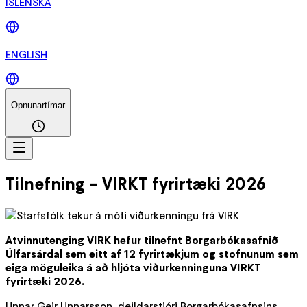
ÍSLENSKA
ENGLISH
Opnunartímar
Tilnefning - VIRKT fyrirtæki 2026
Atvinnutenging VIRK hefur tilnefnt Borgarbókasafnið
Úlfarsárdal sem eitt af 12 fyrirtækjum og stofnunum sem
eiga möguleika á að hljóta viðurkenninguna VIRKT
fyrirtæki 2026.
Unnar Geir Unnarsson, deildarstjóri Borgarbókasafnsins