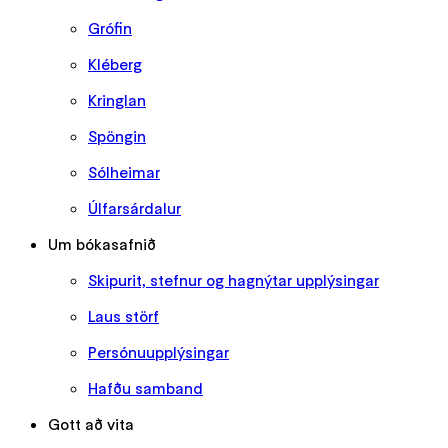
Grófin
Kléberg
Kringlan
Spöngin
Sólheimar
Úlfarsárdalur
Um bókasafnið
Skipurit, stefnur og hagnýtar upplýsingar
Laus störf
Persónuupplýsingar
Hafðu samband
Gott að vita