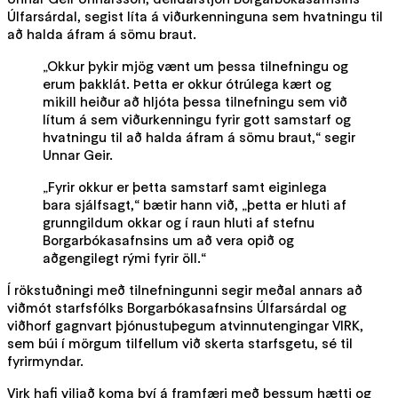
Úlfarsárdal, segist líta á viðurkenninguna sem hvatningu til
að halda áfram á sömu braut.
„Okkur þykir mjög vænt um þessa tilnefningu og
erum þakklát. Þetta er okkur ótrúlega kært og
mikill heiður að hljóta þessa tilnefningu sem við
lítum á sem viðurkenningu fyrir gott samstarf og
hvatningu til að halda áfram á sömu braut,“ segir
Unnar Geir.
„Fyrir okkur er þetta samstarf samt eiginlega
bara sjálfsagt,“ bætir hann við, „þetta er hluti af
grunngildum okkar og í raun hluti af stefnu
Borgarbókasafnsins um að vera opið og
aðgengilegt rými fyrir öll.“
Í rökstuðningi með tilnefningunni segir meðal annars að
viðmót starfsfólks Borgarbókasafnsins Úlfarsárdal og
viðhorf gagnvart þjónustuþegum atvinnutengingar VIRK,
sem búi í mörgum tilfellum við skerta starfsgetu, sé til
fyrirmyndar.
Virk hafi viljað koma því á framfæri með þessum hætti og