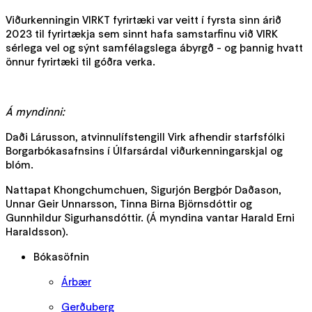
Viðurkenningin VIRKT fyrirtæki var veitt í fyrsta sinn árið
2023 til fyrirtækja sem sinnt hafa samstarfinu við VIRK
sérlega vel og sýnt samfélagslega ábyrgð - og þannig hvatt
önnur fyrirtæki til góðra verka.
Á myndinni:
Daði Lárusson, atvinnulífstengill Virk afhendir starfsfólki
Borgarbókasafnsins í Úlfarsárdal viðurkenningarskjal og
blóm.
Nattapat Khongchumchuen, Sigurjón Bergþór Daðason,
Unnar Geir Unnarsson, Tinna Birna Björnsdóttir og
Gunnhildur Sigurhansdóttir. (Á myndina vantar Harald Erni
Haraldsson).
Bókasöfnin
Árbær
Gerðuberg