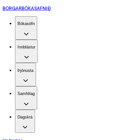
BORGARBÓKASAFNIÐ
Bókasöfn
Innblástur
Þjónusta
Samfélag
Dagskrá