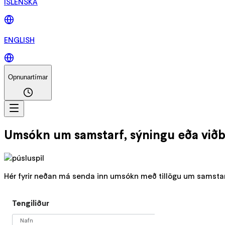
ÍSLENSKA
ENGLISH
Opnunartímar
Umsókn um samstarf, sýningu eða viðb
Hér fyrir neðan má senda inn umsókn með tillögu um samsta