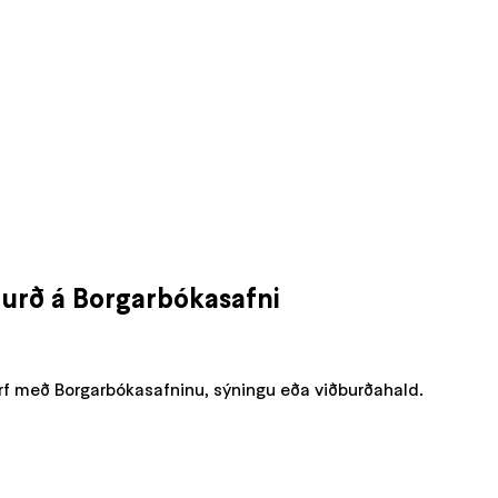
urð á Borgarbókasafni
rf með Borgarbókasafninu, sýningu eða viðburðahald.